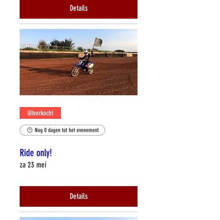
Details
Uitverkocht
Nog 0 dagen tot het evenement
Ride only!
za 23 mei
Details