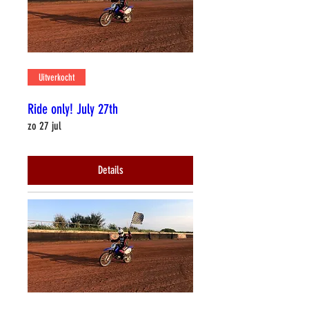
Uitverkocht
Ride only! July 27th
zo 27 jul
Details