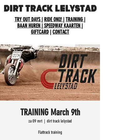
DIRT TRACK LELYSTAD
TRY OUT DAYS
|
RIDE ONLY
|
TRAINING
|
BAAN HUREN
| SPEEDWAY KAARTEN
|
GIFTCARD
|
CONTACT
TRAINING March 9th
za 09 mrt
  |  
dirt track lelystad
Flattrack training