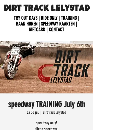
DIRT TRACK LELYSTAD
TRY OUT DAYS
|
RIDE ONLY
|
TRAINING
|
BAAN HUREN
| SPEEDWAY KAARTEN
|
GIFTCARD
|
CONTACT
speedway TRAINING July 6th
za 06 jul
  |  
dirt track lelystad
speedway only!
alleen speedway!