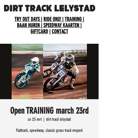
DIRT TRACK LELYSTAD
TRY OUT DAYS
|
RIDE ONLY
|
TRAINING
|
BAAN HUREN
| SPEEDWAY KAARTEN
|
GIFTCARD
|
CONTACT
Open TRAINING march 23rd
zo 23 mrt
  |  
dirt track lelystad
Flattrack, speedway, classic grass track moped