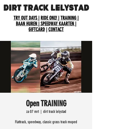
DIRT TRACK LELYSTAD
TRY OUT DAYS
|
RIDE ONLY
|
TRAINING
|
BAAN HUREN
| SPEEDWAY KAARTEN
|
GIFTCARD
|
CONTACT
Open TRAINING
za 07 mrt
  |  
dirt track lelystad
Flattrack, speedway, classic grass track moped