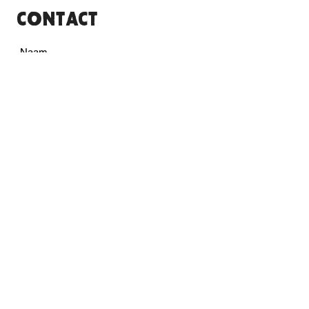
CONTACT
Versturen
Dirt Track Lelystad
Talingweg 95 8218 NX Lelystad
Nederland Telefoon |
+31 649651433 (10
:00/19:00) woensdag-