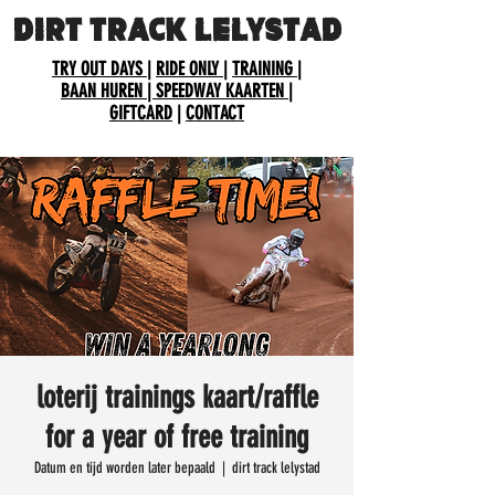
DIRT TRACK LELYSTAD
TRY OUT DAYS
|
RIDE ONLY
|
TRAINING
|
BAAN HUREN
| SPEEDWAY KAARTEN
|
GIFTCARD
|
CONTACT
loterij trainings kaart/raffle
for a year of free training
Datum en tijd worden later bepaald
  |  
dirt track lelystad