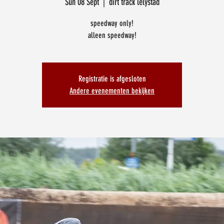
Sun 08 Sept
  |  
dirt track lelystad
speedway only!
alleen speedway!
Registratie is afgesloten
Andere evenementen bekijken