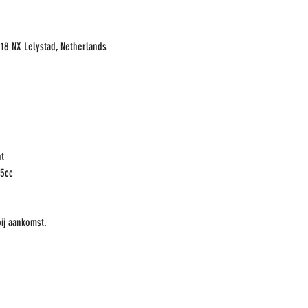
8218 NX Lelystad, Netherlands
ht
25cc
bij aankomst.